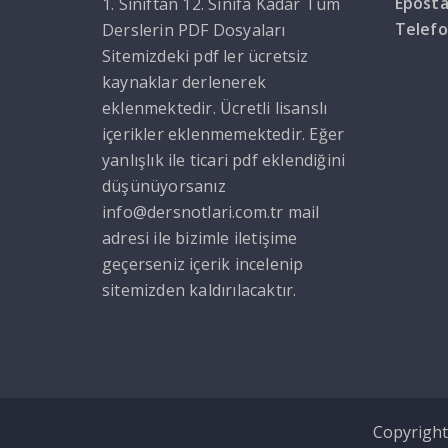
Epost
1. Sınıftan 12. Sınıfa Kadar Tüm
Telef
Derslerin PDF Dosyaları
Sitemizdeki pdf ler ücretsiz
kaynaklar derlenerek
eklenmektedir. Ücretli lisanslı
içerikler eklenmemektedir. Eğer
yanlışlık ile ticari pdf eklendiğini
düşünüyorsanız
info@dersnotlari.com.tr mail
adresi ile bizimle iletişime
geçerseniz içerik incelenip
sitemizden kaldırılacaktır.
Copyright