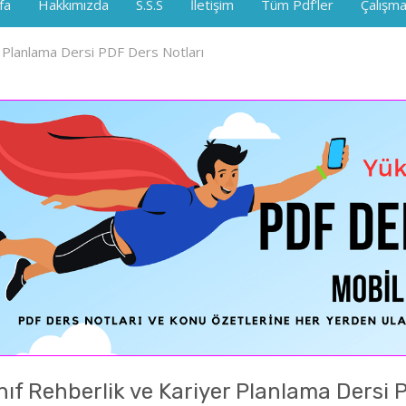
fa
Hakkımızda
S.S.S
İletişim
Tüm Pdf'ler
Çalışma
er Planlama Dersi PDF Ders Notları
ınıf Rehberlik ve Kariyer Planlama Dersi 