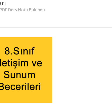
arı
 PDF Ders Notu Bulundu