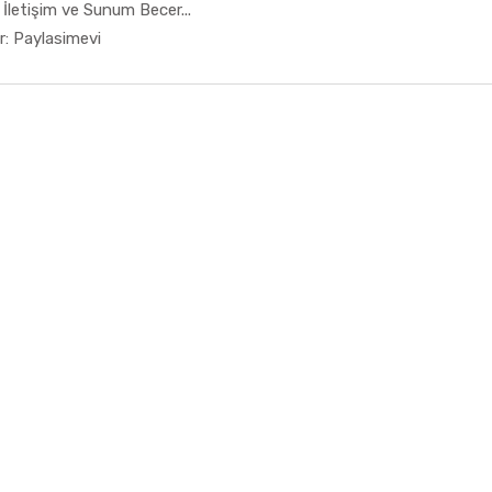
f İletişim ve Sunum Becer...
In 8. Sını...
r: Paylasimevi