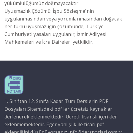
yükümlülüğümüz doğmayacaktır.
Uyuşmazlık Çözümü: İşbu Sözleşme'nin
uygulanmasından veya yorumlanmasından doğacak
her türlü uyuşmazlığın çözümünde, Türkiye
Cumhuriyeti yasaları uygulanır; İzmir Adliyesi
Mahkemeleri ve İcra Daireleri yetkilidir.
1. Sınıftan 12. Sınıfa Kadar Tüm Derslerin PDF
Dosyaları Sitemizdeki pdf ler ücretsiz kaynaklar
derlenerek eklenmektedir. Ücretli lisanslı içerikler
eklenmemektedir. Eğer yanlışlık ile ticari pdf
eklendiğini düşünüyorsanız info@dersnotlari.com.tr