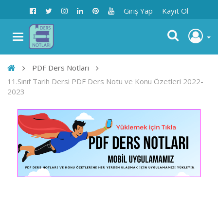
Giriş Yap
Kayıt Ol
PDF Ders Notları
11.Sınıf Tarih Dersi PDF Ders Notu ve Konu Özetleri 2022-
2023